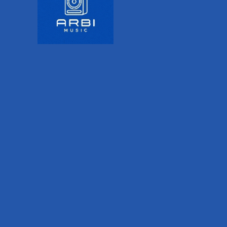
HCRAFT PARCHEO MOD.MT52FNX
BAHIA SWITCHCRAFT PARCHE
772.00
Sobre pedido
$
8,662.00
IVA incluido
Precio:
IVA inclui
Agregar a Lista de deseos
Agregar a List
Quick View
Añadir Al Carrito
Añadir Al Carrit