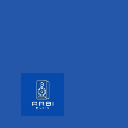
inberg eLicenser dejará de funcio
nt
á de funcionar el
20 de mayo de 2025
.
tuales (
Soft-eLicenser
) para activar productos como Cubase.
perativo desde 2022:
stionar licencias.
e mayo de 2025?