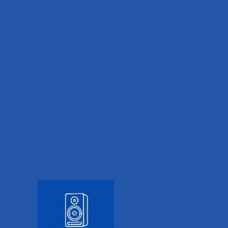
Evolución de la serie Debut
Carbon
Durante varios años, la
Pro-Ject Debut
Carbon EVO
fue considerada una de las
mejores tornamesas para iniciarse en el
audio de alta fidelidad. Su excelente relación
entre precio, calidad de construcción y
desempeño la convirtió en una
recomendación habitual para audiófilos,
especialistas y revistas internacionales.
Sin embargo, como parte de la evolución
natural de la línea Debut,
Pro-Ject ha
presentado la nueva Debut EVO 2
, que toma
el lugar de la Debut Carbon EVO dentro del