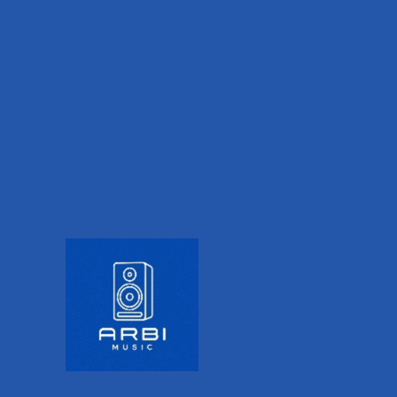
IONAL INFORMATION
VALORACIONES (0)
onde quiera que vayas.
 mientras viajas, simplemente conectalos para que disfrutes hora