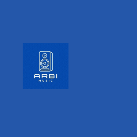
resultados espectaculares
en todas las aplicaciones.
Transductores EV de alta
eficiencia y amplificadores
Clase D de alta potencia,
transductores sincrónicos
de señal (SST) diseño de
guía de ondas y DSP FIR-
Drive inteligente, todos
trabajan juntos para
proporcionar una calidad
de sonido EV sin igual y
una cobertura precisa,
incluso a altos niveles de
SPL.
Vistazo rapido