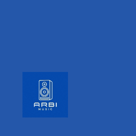
PRODUCT DESCRIPTION
ADDITIONAL INFORMATION
VALORACIONES (0)
Sonido en serio.
Las colecciones Omen y Omen Extreme no deben
tomarse a la ligera. Con cuerpo de caoba (parte
superior de maple acolchado en la Extreme),
pastillas Schecter Diamond Plus y equipada con
talón contorneado, estos bajos pueden embalar
un punch serio mientras que siguen siendo
extremadamente versátiles.
Vistazo rapido
General.