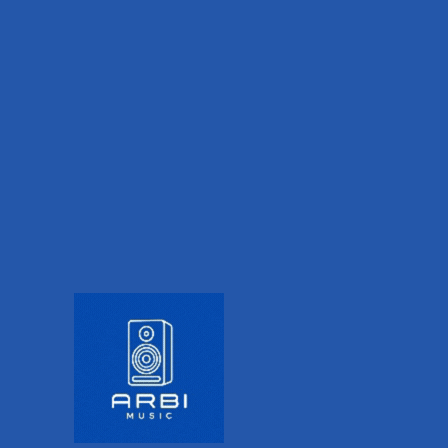
PRODUCT DESCRIPTION
ADDITIONAL INFORMATION
VALORACIONES (0)
¡Aprender, practicar y tocar!
Descubre una divertida forma de aprender,
practicar y tocar en vivo con sonidos de batería y
percusión. Este modelo dispone de 2 pedales, 215
sonidos de percusión, 25 kits de batería y 5 de
usuario, 100 canciones predeterminadas y una de
demostracion.
Vistazo rapido
Pads de batería.