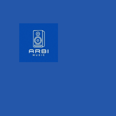
IONAL INFORMATION
VALORACIONES (0)
es y sonidos.
contrar escobillas, que son baquetas compuestas de multitud de va
n láminas de nylon.
ro y mango de goma suave.