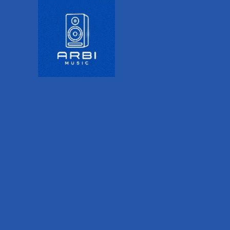
tores XLR
ntrol de volumen individual
muteo para cada entrada
entradas XLR
ma automática en las llamadas de audio usando la función Mix-Mi
la usando la conexión TRRS