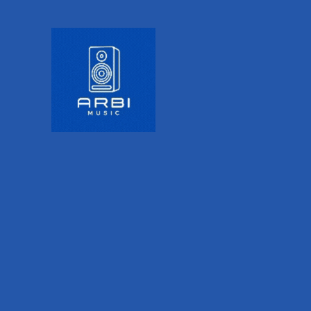
Tipo.
Tapa.
Aros y fondo.
Refuerzo.
Roseta.
Brazo.
Alma.
Diapasón.
Trastes.
Incrustaciones.