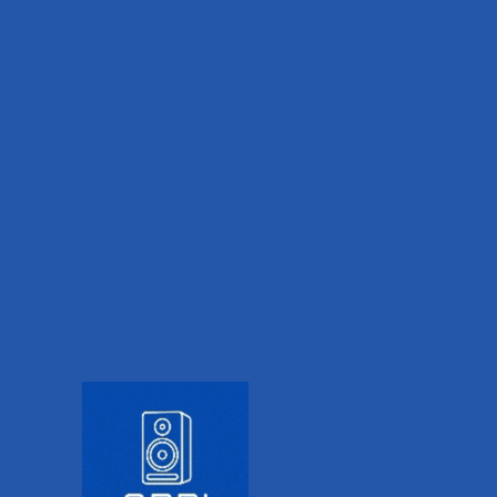
IONAL INFORMATION
VALORACIONES (0)
n de microfonía.
no TRS omnidireccional de condensador de tamaño miniatura co