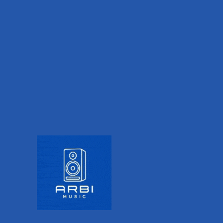
potencia
Funciona con alimentación fantasma P48 o
batería AA
Bajo nivel de ruido y respuesta de frecuencia
completa
Altamente direccional
Filtro de paso alto (80 Hz)
Ligero y fácil de usar
Qué hay en la caja