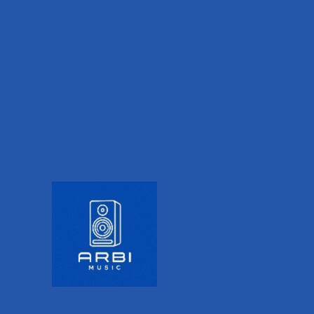
tras noche. Su durabilidad está respaldada por
una garantía de por vida, luego del
registro de la
compra
.
El cuerpo totalmente metálico de diseño
ergonómico del M1 está diseñado para brindar la
máxima comodidad cuando se usa como
micrófono de mano. Se siente robusto, sólido y
perfectamente equilibrado sin ser pesado, y el
diseño interno del micrófono elimina casi por
completo el ruido de manejo.
Con una respuesta cálida que está increíblemente
definida para un micrófono dinámico, el carácter
suave y la claridad definida del M1 ofrecen un