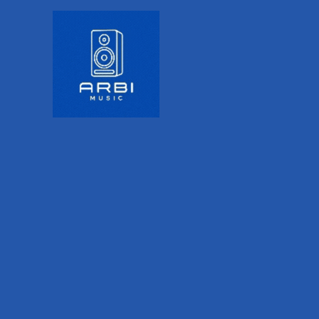
captación cardioide que rechaza más sonido en la
parte posterior del micrófono, por lo que obtiene
menos retroalimentación. Cuenta con un soporte
interno amortiguado que minimiza el ruido y las
vibraciones del escenario y protege la cápsula del
micrófono contra golpes. Incluye un clip de goma
que hace más sencillo el montaje y el
posicionamiento del micrófono. Sus compactas
dimensiones hacen que sea un micrófono
discreto y difícil de golpear con la baqueta.
Cuenta también con una rejilla metálica duradera.
Caracteristicas
Micrófono dinámico profesional para
batería.Patrón polar cardioide.Alta ganancia