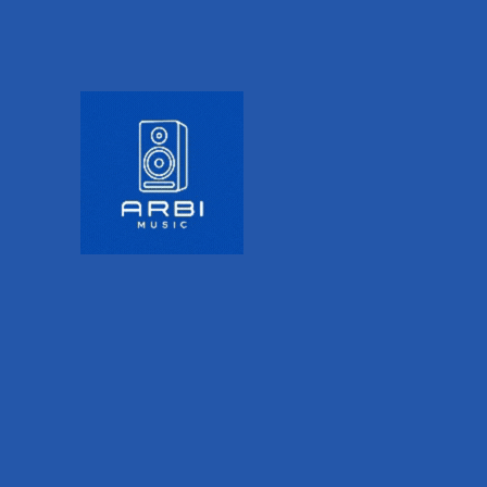
conectores estándar de
1/4″ (mono/TS)
SKU:
VANUXVERBCORED
Precio:
$
2,091.00
IVA incluido
Sobre pedido
Hasta 12 pagos sin
tarjeta
con Mercado
Pago.
Saber más
AÑADIR AL
CARRITO