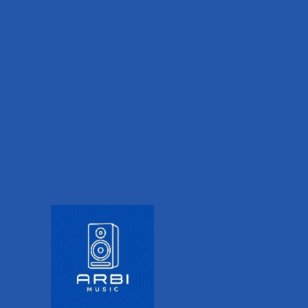
IONAL INFORMATION
VALORACIONES (0)
se.
 de guitarra ClipLock Quick Release durante más de 20 años. 
orar con nosotros para producir los exclusivos tahalíes de g
r de los tahalíes Universe de Steve.
un patrón de remolino inmediatamente reconocible inspirado 