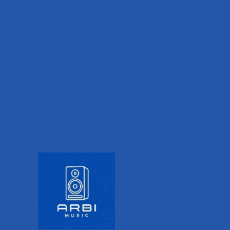
IVA incluido
PRODUCT DESCRIPTION
ADDITIONAL INFORMATION
VALORACIONES (0)
Simplemente los mejores
diseños.
Con el tahalí para guitarra 50F09 de Planet Waves
tendrás el complemento adecuado para tu
guitarra, seguro, duradero y resistente, además
de contar con un diseño único e innovador. Está
fabricado en resistente nylon tubular tejido con