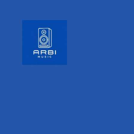
PRODUCT DESCRIPTION
ADDITIONAL INFORMATION
VALORACIONES (0)
La banda más icónica de todos
los tiempos.
Para celebrar el 50 aniversario de su lanzamiento,
D’Addario conmemora la icónica película animada
de The Beatles, Yellow Submarine. Este tahalí
tejido de edición limitada, es un homenaje al
aspecto ilustrado de George en la película en una
lata coleccionable con arte y personajes de la
película. Desde Love Me Do, hasta Revolution, The
Beatles fueron posiblemente la banda más
creativa, diversa e influyente en la historia de la
música pop. D’Addario honra el legado de The
Beatles con una colección única de tahalíes para