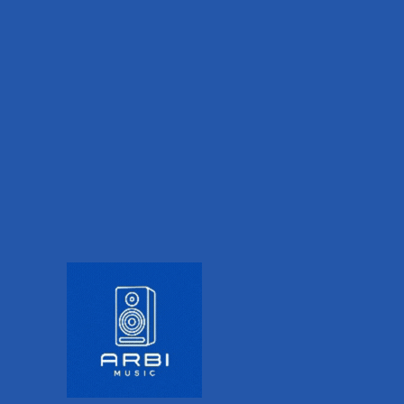
PRODUCT DESCRIPTION
ADDITIONAL INFORMATION
VALORACIONES (0)
Los nuevos diseños de Flight.
El diseño de Antonia aporta fuerza y confianza en
la apariencia adecuada para cualquier Royal
House. Este ukelele tamaño concierto está hecho
con una tapa de caoba sólida que suena cálido con
aros y fondo de caoba laminada y terminada en un
suave satinado. Cada ukelele Antonia viene con
una cejuela y montura de hueso. Se ha atendido a
cada detalle al incluir el nuevo cabezal rediseñado
de Flight.
Vistazo rapido
Tono serio.
Todo comienza con la cabeza.