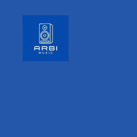
PRODUCT DESCRIPTION
ADDITIONAL INFORMATION
VALORACIONES (0)
La afinación más exacta.
Con el afinador cromático SAT-500 de Seiko
tendrás gran precisión en tus afinaciones. De
manera práctica y muy cómoda contarás con la
posibilidad de afinar mientras estés tocando en
vivo o bien, antes de comenzar tu show. Precisión,
calidad y un atractivo diseño hacen del SAT-500 un
afinador único en el mercado. Es un elegante
afinador cromático con sonido de referencia,
cuenta con entradas y salidas que ofrecen utilidad
a los músicos de instrumentos silenciosos,
soporta función de transposición de clave y
cuenta con una indicación Cent digital que ofrece