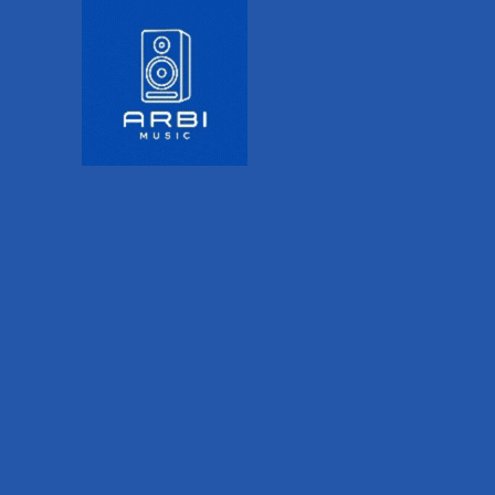
recubrimiento en polvo negro y
transporte para la columna y el
clase D avanzado proporcio
potencia. Equipado con el co
completo y fácil de usar de cu
en el mercado actual, la designa
refiere a su mezcladora digital 
todas las funciones y tot
Desarrollado en colaboración c
electrónica de audio de clase m
Dynacord de Electro-Voice, la 
entradas (4 entradas XLR/TRS 
de línea XLR/TRS combo estéreo, 
entrada de instrumento Hi-Z) 
calidad profesional y funciones
Bluetooth de alta resolución 