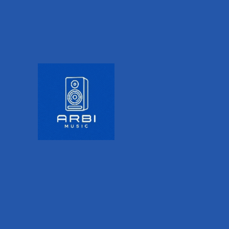
distintas direcciones para seguir fácilmente a la
fuente de sonido. Tan solo pesa 580 gramos y
tiene un alcance de hasta 2 metros.
Características principales:
Construcción de aluminio liviano.
Alcance de 2 m (6.5 pies).
Sistema de extensión y repliegue ultrasuave.
Mecanismo de bloqueo y desbloqueo fácil de usar.
Características clave
Construcción ligera de aluminio