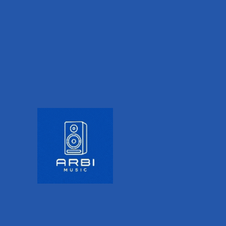
IONAL INFORMATION
VALORACIONES (0)
 a la montura.
e un gran impacto con su cuerpo tamaño concierto completamen
res de fricción Goth japoneses de primera calidad. La escala co
do la vibración vintage.
ar.